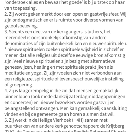
“onderzoek alles en bewaar het goede’ is bij uitstek op haar
van toepassing.
2. Zij wordt gekenmerkt door een open en gastvrije sfeer. Wij
zijn ondogmatisch en er is ruimte voor diverse vormen van
geloofsbeleving.
3. Slechts een deel van de kerkgangers is luthers, het
merendeel is oorspronkelijk afkomstig van andere
denominaties of zijn buitenkerkelijken en nieuwe spirituelen.
* nieuwe spirituelen zoeken spirituele wijsheid in zichzelf en
menen dat alle religies uit dezelfde eeuwige bron afkomstig
zijn. Veel nieuwe spirituelen zijn bezig met alternatieve
geneeswijzen, healing en met spirituele praktijken als
meditatie en yoga. Zij zijn/voelen zich niet verbonden aan
een religieuze, spirituele of levensbeschouwelijke instelling
of groepering.
4. Zij is laagdrempelig in die zin dat mensen gemakkelijk
binnenlopen (ook mede dankzij zaterdagmiddagopeningen
en concerten) en nieuwe bezoekers worden gastvrij en
belangstellend ontvangen. Men kan gemakkelijk aansluiting
vinden en bij de gemeente gaan horen als men dat wil.
5. Zij werkt in de Heilige Vierhoek (H4H) samen met
buurtkerken van andere kerkgenootschappen: de Krijtberg
(R.K), de Doopsgezinde kerk en de English Reformed Church