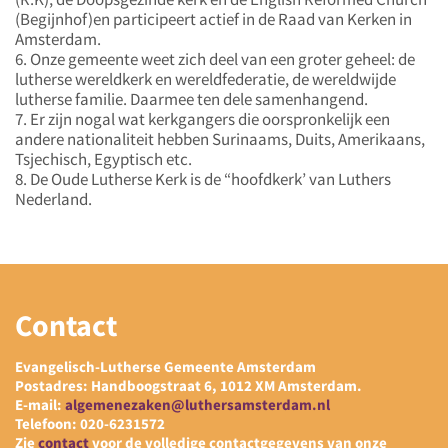
(Begijnhof)en participeert actief in de Raad van Kerken in
Amsterdam.
6. Onze gemeente weet zich deel van een groter geheel: de
lutherse wereldkerk en wereldfederatie, de wereldwijde
lutherse familie. Daarmee ten dele samenhangend.
7. Er zijn nogal wat kerkgangers die oorspronkelijk een
andere nationaliteit hebben Surinaams, Duits, Amerikaans,
Tsjechisch, Egyptisch etc.
8. De Oude Lutherse Kerk is de “hoofdkerk’ van Luthers
Nederland.
Contact
Evangelisch-Lutherse Gemeente Amsterdam
Postadres: Handboogstraat 6, 1012 XM Amsterdam.
E-mail:
algemenezaken@luthersamsterdam.nl
Telefoon: 020-6231572
Zie
contact
voor de volledige contactgegevens van onze