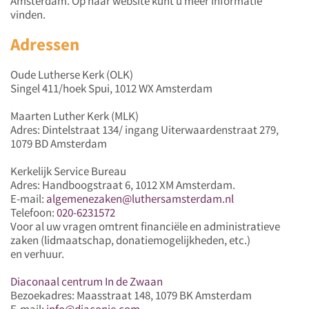
Amsterdam. Op haar website kunt u meer informatie
vinden.
Adressen
Oude Lutherse Kerk (OLK)
Singel 411/hoek Spui, 1012 WX Amsterdam
Maarten Luther Kerk (MLK)
Adres: Dintelstraat 134/ ingang Uiterwaardenstraat 279,
1079 BD Amsterdam
Kerkelijk Service Bureau
Adres: Handboogstraat 6, 1012 XM Amsterdam.
E-mail:
algemenezaken@luthersamsterdam.nl
Telefoon:
020-6231572
Voor al uw vragen omtrent financiële en administratieve
zaken (lidmaatschap, donatiemogelijkheden, etc.)
en verhuur.
Diaconaal centrum In de Zwaan
Bezoekadres: Maasstraat 148, 1079 BK Amsterdam
E-mail:
info@diaconie.com