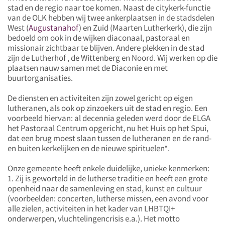
stad en de regio naar toe komen. Naast de citykerk-functie
van de OLK hebben wij twee ankerplaatsen in de stadsdelen
West (
Augustanahof
) en Zuid (Maarten Lutherkerk), die zijn
bedoeld om ook in de wijken diaconaal, pastoraal en
missionair zichtbaar te blijven. Andere plekken in de stad
zijn de Lutherhof , de Wittenberg en Noord. Wij werken op die
plaatsen nauw samen met de Diaconie en met
buurtorganisaties.
De diensten en activiteiten zijn zowel gericht op eigen
lutheranen, als ook op zinzoekers uit de stad en regio. Een
voorbeeld hiervan: al decennia geleden werd door de ELGA
het Pastoraal Centrum opgericht, nu het Huis op het Spui,
dat een brug moest slaan tussen de lutheranen en de rand-
en buiten kerkelijken en de nieuwe spirituelen*.
Onze gemeente heeft enkele duidelijke, unieke kenmerken:
1. Zij is geworteld in de lutherse traditie en heeft een grote
openheid naar de samenleving en stad, kunst en cultuur
(voorbeelden: concerten, lutherse missen, een avond voor
alle zielen, activiteiten in het kader van LHBTQI+
onderwerpen, vluchtelingencrisis e.a.). Het motto