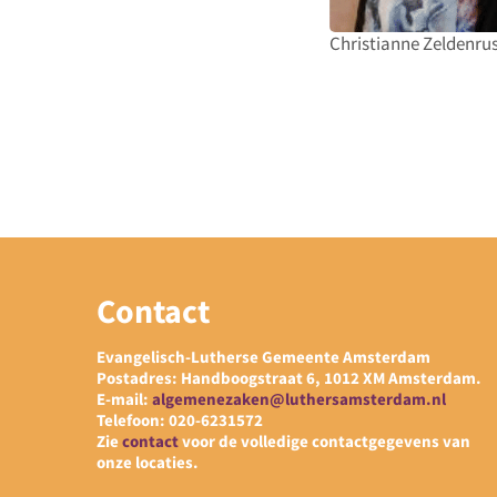
Christianne Zeldenru
Contact
Evangelisch-Lutherse Gemeente Amsterdam
Postadres: Handboogstraat 6, 1012 XM Amsterdam.
E-mail:
algemenezaken@luthersamsterdam.nl
Telefoon: 020-6231572
Zie
contact
voor de volledige contactgegevens van
onze locaties.