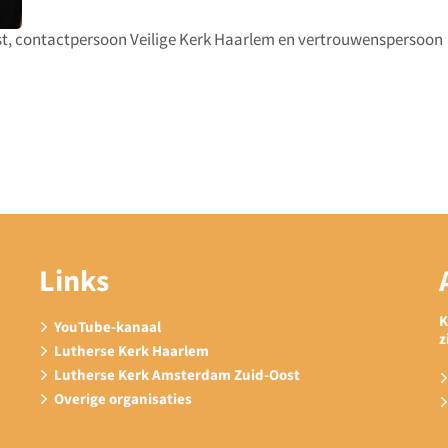
st, contactpersoon Veilige Kerk Haarlem en vertrouwenspersoon
Links
K
YouTube-kanaal
z
Lutherse Kerk Haarlem
Lutherse Kerk Amsterdam Zuid-Oost
Overige organisaties