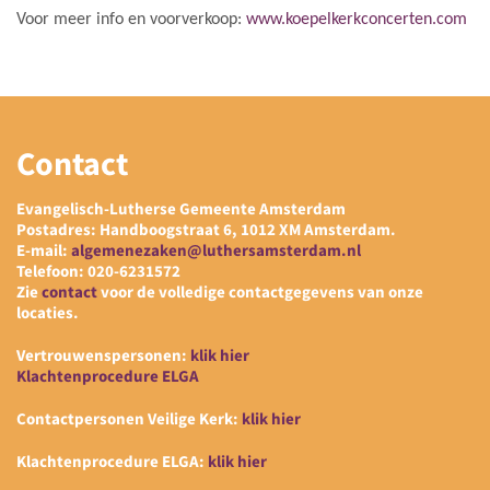
Voor meer info en voorverkoop:
www.koepelkerkconcerten.com
Contact
Evangelisch-Lutherse Gemeente Amsterdam
Postadres: Handboogstraat 6, 1012 XM Amsterdam.
E-mail:
algemenezaken@luthersamsterdam.nl
Telefoon: 020-6231572
Zie
contact
voor de volledige contactgegevens van onze
locaties.
Vertrouwenspersonen:
klik hier
Klachtenprocedure ELGA
Contactpersonen Veilige Kerk:
klik hier
Klachtenprocedure ELGA:
klik hier